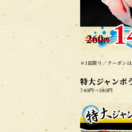
＊1皿限り／クーポン
特大ジャンボ
740円→380円