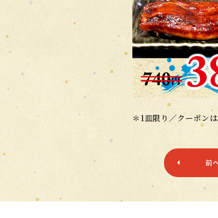
＊1皿限り／クーポン
前